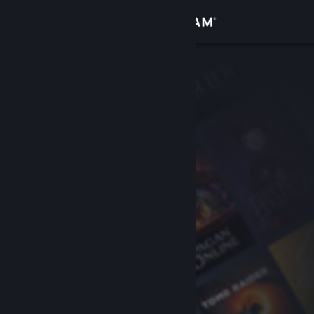
Zaloguj się
Sklep
Społeczność
Informacje
Wsparcie
Zmień język
Pobierz aplikację mobilną Steam
Wersja przeglądarkowa