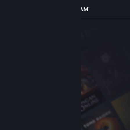
Zaloguj się
Sklep
Społeczność
Informacje
Wsparcie
Zmień język
Pobierz aplikację mobilną Steam
Wersja przeglądarkowa