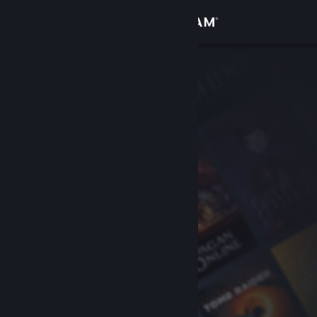
Zaloguj się
Sklep
Społeczność
Informacje
Wsparcie
Zmień język
Pobierz aplikację mobilną Steam
Wersja przeglądarkowa