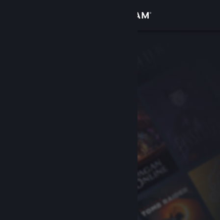
Zaloguj się
Sklep
Społeczność
Informacje
Wsparcie
Zmień język
Pobierz aplikację mobilną Steam
Wersja przeglądarkowa