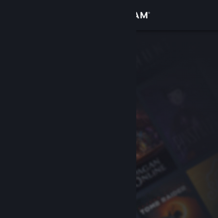
Zaloguj się
Sklep
Społeczność
Informacje
Wsparcie
Zmień język
Pobierz aplikację mobilną Steam
Wersja przeglądarkowa