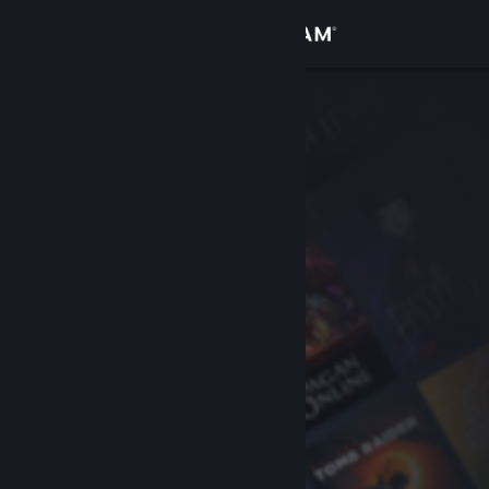
Zaloguj się
Sklep
Społeczność
Informacje
Wsparcie
Zmień język
Pobierz aplikację mobilną Steam
Wersja przeglądarkowa