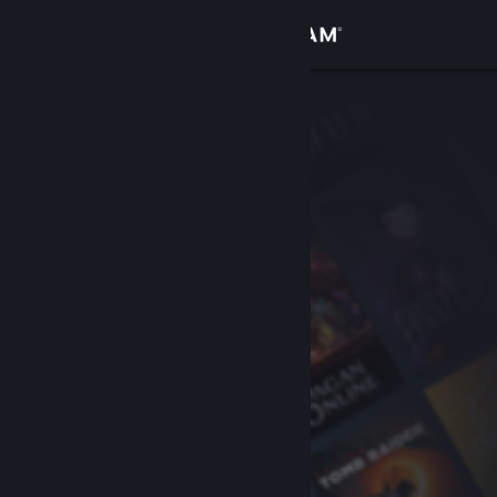
Zaloguj się
Sklep
Społeczność
Informacje
Wsparcie
Zmień język
Pobierz aplikację mobilną Steam
Wersja przeglądarkowa