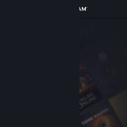
Zaloguj się
Sklep
Społeczność
Informacje
Wsparcie
Zmień język
Pobierz aplikację mobilną Steam
Wersja przeglądarkowa