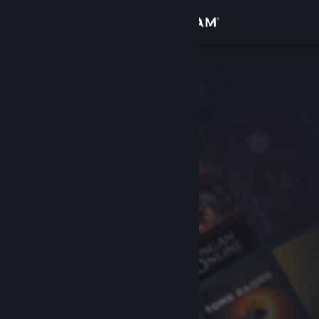
Zaloguj się
Sklep
Społeczność
Informacje
Wsparcie
Zmień język
Pobierz aplikację mobilną Steam
Wersja przeglądarkowa