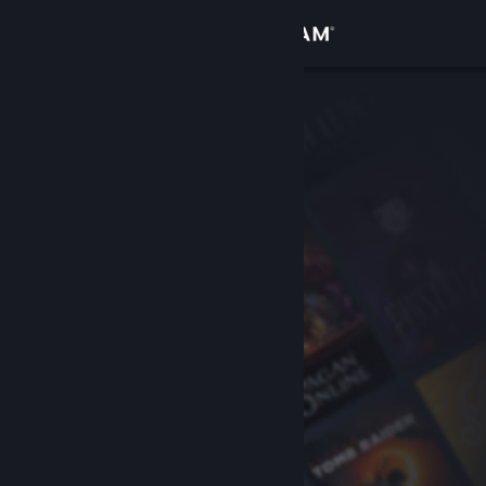
Zaloguj się
Sklep
Społeczność
Informacje
Wsparcie
Zmień język
Pobierz aplikację mobilną Steam
Wersja przeglądarkowa