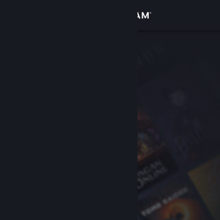
Zaloguj się
Sklep
Społeczność
Informacje
Wsparcie
Zmień język
Pobierz aplikację mobilną Steam
Wersja przeglądarkowa