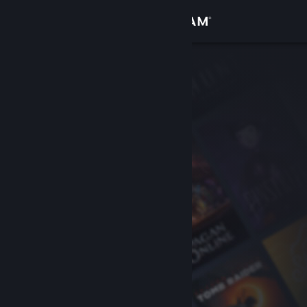
Zaloguj się
Sklep
Społeczność
Informacje
Wsparcie
Zmień język
Pobierz aplikację mobilną Steam
Wersja przeglądarkowa