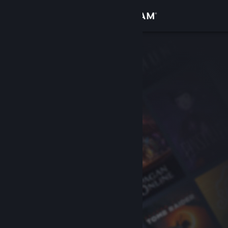
Zaloguj się
Sklep
Społeczność
Informacje
Wsparcie
Zmień język
Pobierz aplikację mobilną Steam
Wersja przeglądarkowa