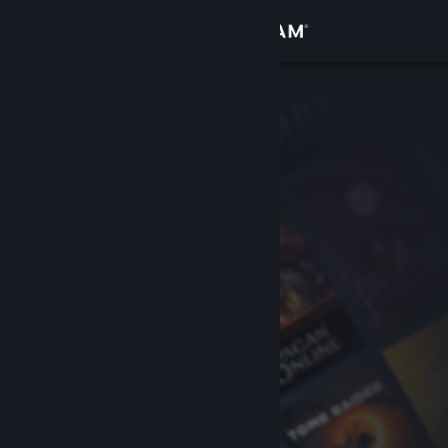
Zaloguj się
Sklep
Społeczność
Informacje
Wsparcie
Zmień język
Pobierz aplikację mobilną Steam
Wersja przeglądarkowa