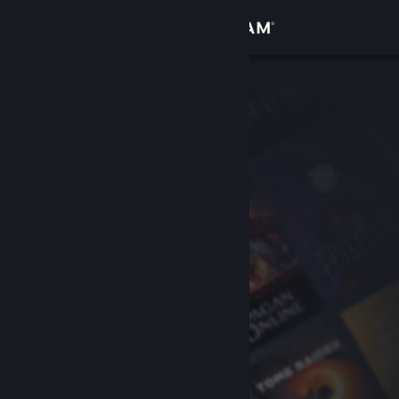
Zaloguj się
Sklep
Społeczność
Informacje
Wsparcie
Zmień język
Pobierz aplikację mobilną Steam
Wersja przeglądarkowa