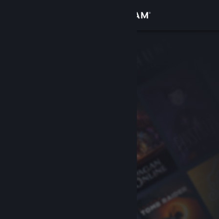
Zaloguj się
Sklep
Społeczność
Informacje
Wsparcie
Zmień język
Pobierz aplikację mobilną Steam
Wersja przeglądarkowa