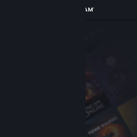
Zaloguj się
Sklep
Społeczność
Informacje
Wsparcie
Zmień język
Pobierz aplikację mobilną Steam
Wersja przeglądarkowa