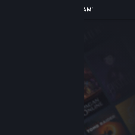
Zaloguj się
Sklep
Społeczność
Informacje
Wsparcie
Zmień język
Pobierz aplikację mobilną Steam
Wersja przeglądarkowa