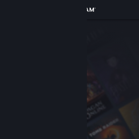
Zaloguj się
Sklep
Społeczność
Informacje
Wsparcie
Zmień język
Pobierz aplikację mobilną Steam
Wersja przeglądarkowa