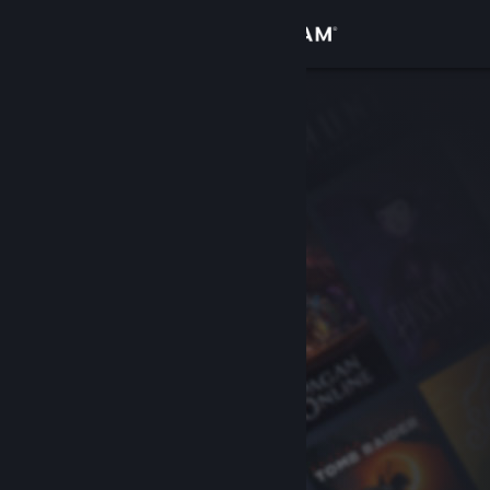
Zaloguj się
Sklep
Społeczność
Informacje
Wsparcie
Zmień język
Pobierz aplikację mobilną Steam
Wersja przeglądarkowa