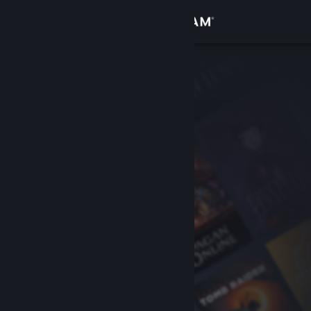
Zaloguj się
Sklep
Społeczność
Informacje
Wsparcie
Zmień język
Pobierz aplikację mobilną Steam
Wersja przeglądarkowa