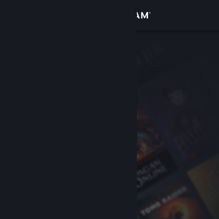
Zaloguj się
Sklep
Społeczność
Informacje
Wsparcie
Zmień język
Pobierz aplikację mobilną Steam
Wersja przeglądarkowa