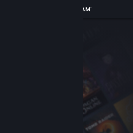
Zaloguj się
Sklep
Społeczność
Informacje
Wsparcie
Zmień język
Pobierz aplikację mobilną Steam
Wersja przeglądarkowa