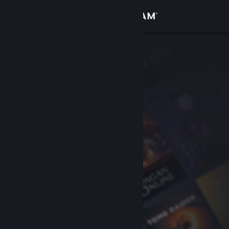
Zaloguj się
Sklep
Społeczność
Informacje
Wsparcie
Zmień język
Pobierz aplikację mobilną Steam
Wersja przeglądarkowa