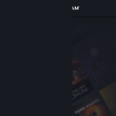
Zaloguj się
Sklep
Społeczność
Informacje
Wsparcie
Zmień język
Pobierz aplikację mobilną Steam
Wersja przeglądarkowa