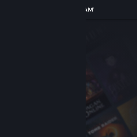
Zaloguj się
Sklep
Społeczność
Informacje
Wsparcie
Zmień język
Pobierz aplikację mobilną Steam
Wersja przeglądarkowa