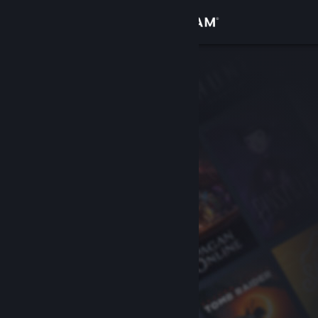
Zaloguj się
Sklep
Społeczność
Informacje
Wsparcie
Zmień język
Pobierz aplikację mobilną Steam
Wersja przeglądarkowa