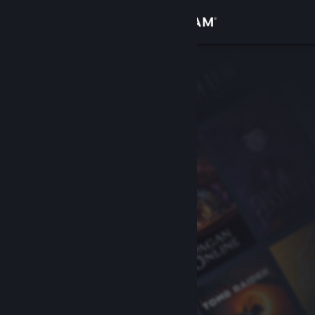
Zaloguj się
Sklep
Społeczność
Informacje
Wsparcie
Zmień język
Pobierz aplikację mobilną Steam
Wersja przeglądarkowa