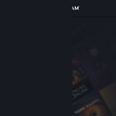
Zaloguj się
Sklep
Społeczność
Informacje
Wsparcie
Zmień język
Pobierz aplikację mobilną Steam
Wersja przeglądarkowa