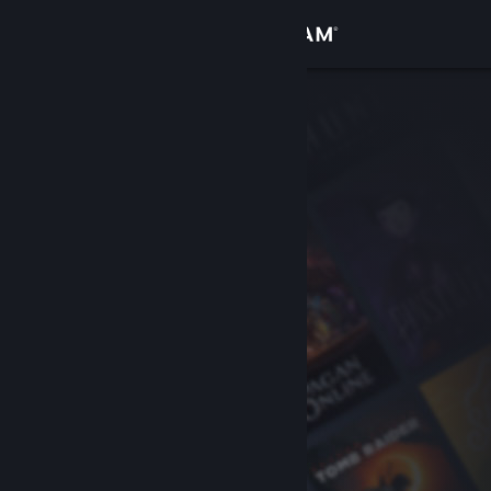
Zaloguj się
Sklep
Społeczność
Informacje
Wsparcie
Zmień język
Pobierz aplikację mobilną Steam
Wersja przeglądarkowa