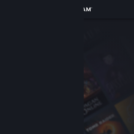
Zaloguj się
Sklep
Społeczność
Informacje
Wsparcie
Zmień język
Pobierz aplikację mobilną Steam
Wersja przeglądarkowa