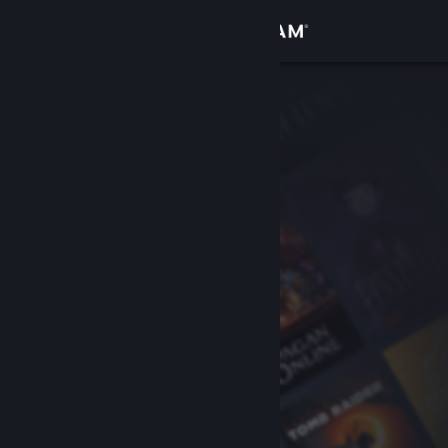
Zaloguj się
Sklep
Społeczność
Informacje
Wsparcie
Zmień język
Pobierz aplikację mobilną Steam
Wersja przeglądarkowa