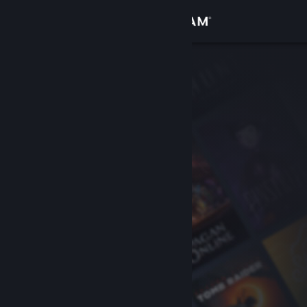
Zaloguj się
Sklep
Społeczność
Informacje
Wsparcie
Zmień język
Pobierz aplikację mobilną Steam
Wersja przeglądarkowa