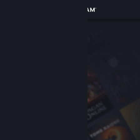
Zaloguj się
Sklep
Społeczność
Informacje
Wsparcie
Zmień język
Pobierz aplikację mobilną Steam
Wersja przeglądarkowa