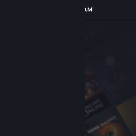
Zaloguj się
Sklep
Społeczność
Informacje
Wsparcie
Zmień język
Pobierz aplikację mobilną Steam
Wersja przeglądarkowa