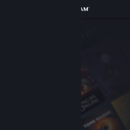
Zaloguj się
Sklep
Społeczność
Informacje
Wsparcie
Zmień język
Pobierz aplikację mobilną Steam
Wersja przeglądarkowa