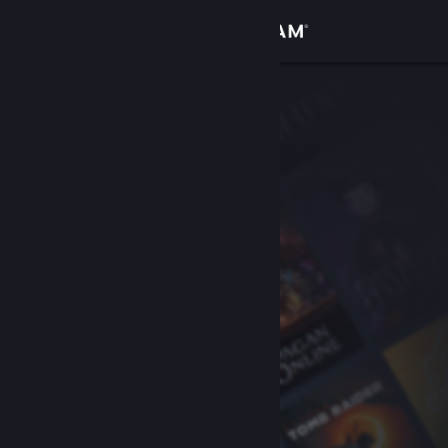
Zaloguj się
Sklep
Społeczność
Informacje
Wsparcie
Zmień język
Pobierz aplikację mobilną Steam
Wersja przeglądarkowa