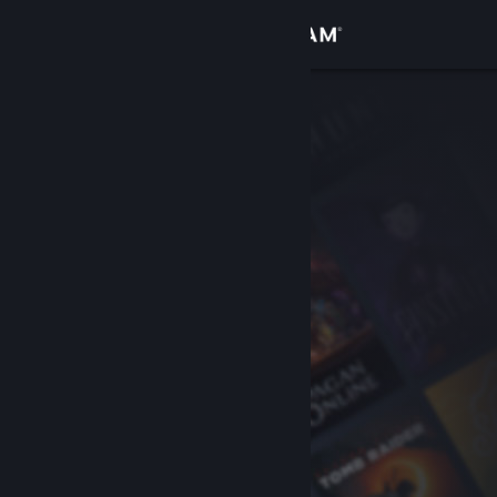
Zaloguj się
Sklep
Społeczność
Informacje
Wsparcie
Zmień język
Pobierz aplikację mobilną Steam
Wersja przeglądarkowa