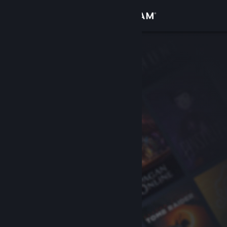
Zaloguj się
Sklep
Społeczność
Informacje
Wsparcie
Zmień język
Pobierz aplikację mobilną Steam
Wersja przeglądarkowa