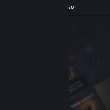
Zaloguj się
Sklep
Społeczność
Informacje
Wsparcie
Zmień język
Pobierz aplikację mobilną Steam
Wersja przeglądarkowa