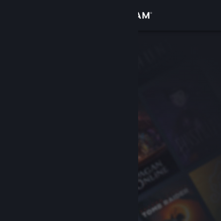
Zaloguj się
Sklep
Społeczność
Informacje
Wsparcie
Zmień język
Pobierz aplikację mobilną Steam
Wersja przeglądarkowa