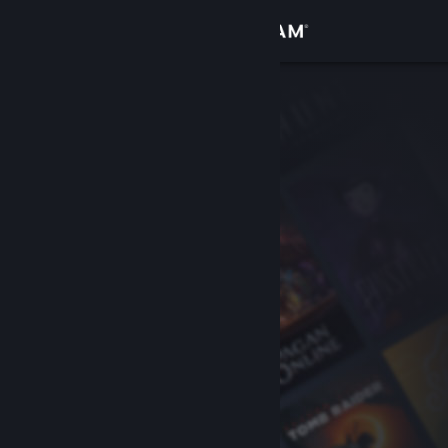
Zaloguj się
Sklep
Społeczność
Informacje
Wsparcie
Zmień język
Pobierz aplikację mobilną Steam
Wersja przeglądarkowa