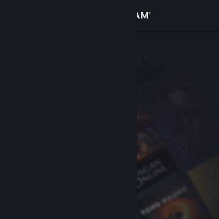
Zaloguj się
Sklep
Społeczność
Informacje
Wsparcie
Zmień język
Pobierz aplikację mobilną Steam
Wersja przeglądarkowa