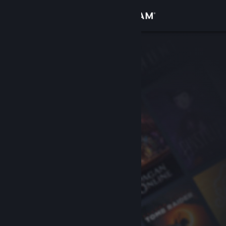
Zaloguj się
Sklep
Społeczność
Informacje
Wsparcie
Zmień język
Pobierz aplikację mobilną Steam
Wersja przeglądarkowa