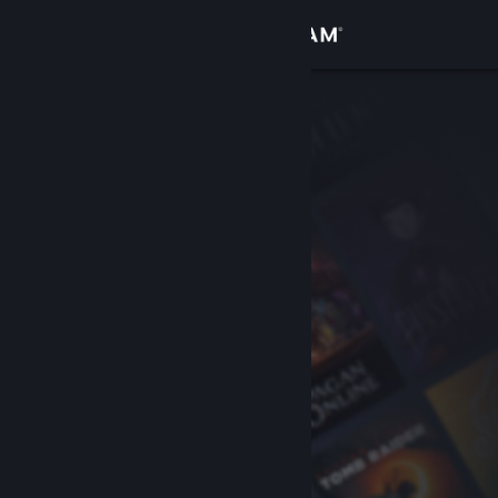
Zaloguj się
Sklep
Społeczność
Informacje
Wsparcie
Zmień język
Pobierz aplikację mobilną Steam
Wersja przeglądarkowa