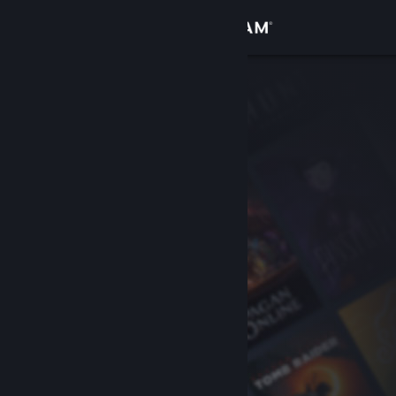
Zaloguj się
Sklep
Społeczność
Informacje
Wsparcie
Zmień język
Pobierz aplikację mobilną Steam
Wersja przeglądarkowa