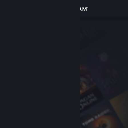
Zaloguj się
Sklep
Społeczność
Informacje
Wsparcie
Zmień język
Pobierz aplikację mobilną Steam
Wersja przeglądarkowa