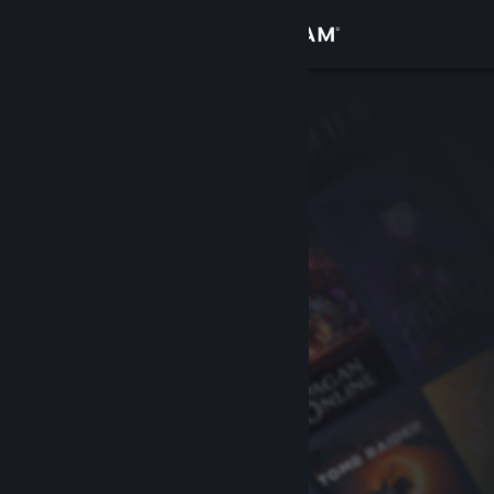
Zaloguj się
Sklep
Społeczność
Informacje
Wsparcie
Zmień język
Pobierz aplikację mobilną Steam
Wersja przeglądarkowa