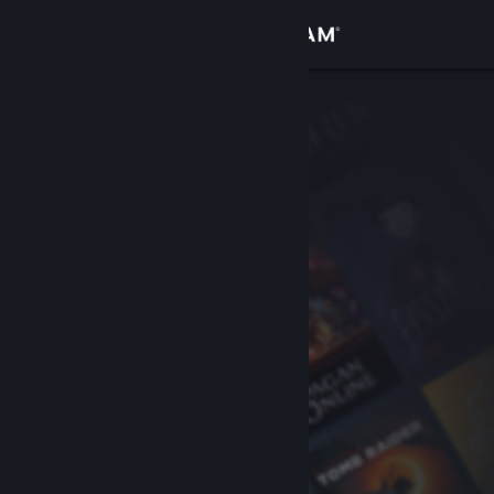
Zaloguj się
Sklep
Społeczność
Informacje
Wsparcie
Zmień język
Pobierz aplikację mobilną Steam
Wersja przeglądarkowa