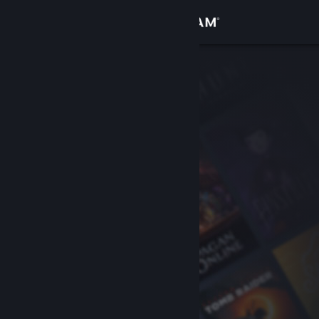
Zaloguj się
Sklep
Społeczność
Informacje
Wsparcie
Zmień język
Pobierz aplikację mobilną Steam
Wersja przeglądarkowa